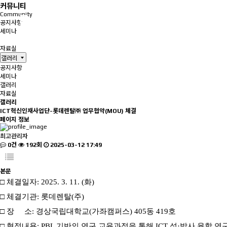
커뮤니티
Community
공지사항
세미나
갤러리
자료실
갤러리
공지사항
세미나
갤러리
자료실
갤러리
ICT혁신인재사업단-롯데렌탈㈜ 업무협약(MOU) 체결
페이지 정보
최고관리자
0건
192회
2025-03-12 17:49
본문
□ 체결일자: 2025. 3. 11. (화)
□ 체결기관: 롯데렌탈(주)
□ 장 소: 경상국립대학교(가좌캠퍼스) 405동 419호
□ 협정내용:
PBL 기반의 연구 교육과정을 통해 ICT 석·박사 융합 연