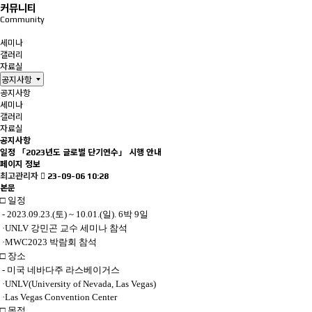
커뮤니티
Community
공지사항
세미나
갤러리
자료실
공지사항
공지사항
세미나
갤러리
자료실
공지사항
일정
「2023년도 글로벌 단기연수」 시행 안내
페이지 정보
최고관리자
23-09-06 10:28
본문
□ 일정
- 2023.09.23.(토) ~ 10.01.(일). 6박 9일
·UNLV 강민곤 교수 세미나 참석
·MWC2023 박람회 참석
□ 장소
- 미국 네바다주 라스베이거스
·UNLV(University of Nevada, Las Vegas)
·Las Vegas Convention Center
□ 목적