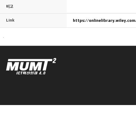
비고
Link
https://onlinelibrary.wiley.co
.